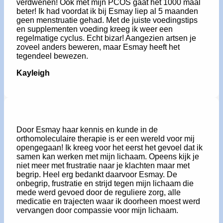
verdwenen! Ook met mijn PCOS gaat het 1000 maal
beter! Ik had voordat ik bij Esmay liep al 5 maanden
geen menstruatie gehad. Met de juiste voedingstips
en supplementen voeding kreeg ik weer een
regelmatige cyclus. Echt bizar! Aangezien artsen je
zoveel anders beweren, maar Esmay heeft het
tegendeel bewezen.
Kayleigh
Door Esmay haar kennis en kunde in de
orthomoleculaire therapie is er een wereld voor mij
opengegaan! Ik kreeg voor het eerst het gevoel dat ik
samen kan werken met mijn lichaam. Opeens kijk je
niet meer met frustratie naar je klachten maar met
begrip. Heel erg bedankt daarvoor Esmay. De
onbegrip, frustratie en strijd tegen mijn lichaam die
mede werd gevoed door de reguliere zorg, alle
medicatie en trajecten waar ik doorheen moest werd
vervangen door compassie voor mijn lichaam.