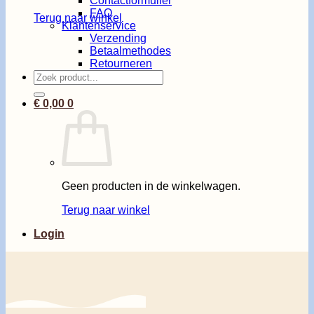
Contactformulier
FAQ
Terug naar winkel
Klantenservice
Verzending
Betaalmethodes
Retourneren
Zoeken
naar:
€
0,00
0
Geen producten in de winkelwagen.
Terug naar winkel
Login